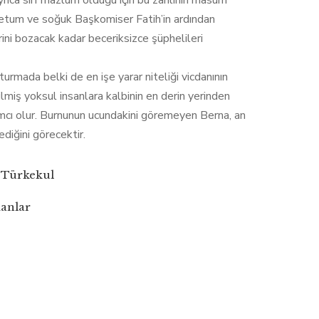
yrıca sırf mazlum olduğu için bu zanlının masum
Ketum ve soğuk Başkomiser Fatih’in ardından
irini bozacak kadar beceriksizce şüphelileri
turmada belki de en işe yarar niteliği vicdanının
tilmiş yoksul insanlara kalbinin en derin yerinden
mcı olur. Burnunun ucundakini göremeyen Berna, an
iğini görecektir.
 Türkekul
anlar