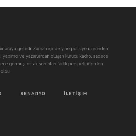
 bir araya getirdi. Zaman içinde yine polisiye üzerinden
n, yapımcı ve yazarlardan oluşan kurucu kadro, sadece
ece görmüş, ortak sorunları farklı perspektiflerden
oldu.
R
SENARYO
İLETIŞIM