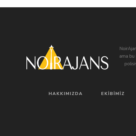
NoirAjan
ama bu k
polis
HAKKIMIZDA
EKIBIMIZ