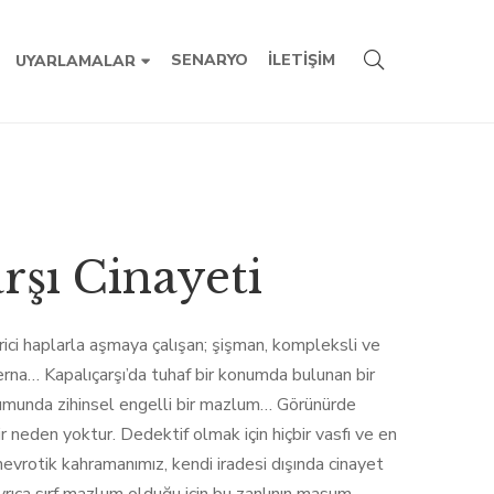
SENARYO
İLETIŞIM
UYARLAMALAR
rşı Cinayeti
tirici haplarla aşmaya çalışan; şişman, kompleksli ve
erna… Kapalıçarşı’da tuhaf bir konumda bulunan bir
munda zihinsel engelli bir mazlum… Görünürde
ir neden yoktur. Dedektif olmak için hiçbir vasfı ve en
nevrotik kahramanımız, kendi iradesi dışında cinayet