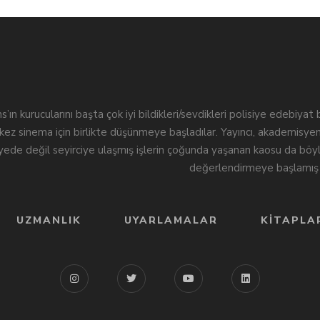
s’ın kurucularını başta çok iyi bildikleri/sevdikleri polisiye edebiyat
ez sinema için birlikte düşünmeye başladılar. Yayıncı, akademisye
iyede değil seyirciye ulaşmış işlerin çoğunda yaşanan kaosu da böyl
değerlendirmeye başlamış 
UZMANLIK
UYARLAMALAR
KITAPLA