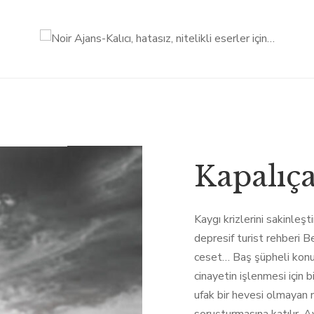
Kapalıça
Kaygı krizlerini sakinleş
depresif turist rehberi B
ceset… Baş şüpheli konu
cinayetin işlenmesi için b
ufak bir hevesi olmayan 