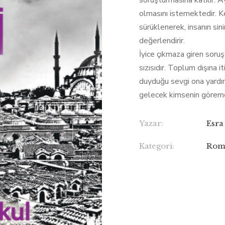
soruşturmasına katılır. A
olmasını istemektedir. 
sürüklenerek, insanın sin
değerlendirir.
İyice çıkmaza giren soruş
sızısıdır. Toplum dışına i
duyduğu sevgi ona yardı
gelecek kimsenin göremed
Yazar:
Esra
Kategori:
Rom