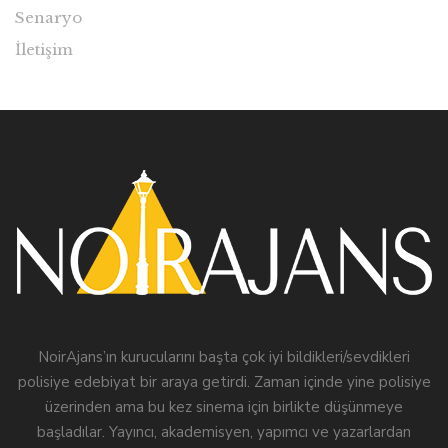
Senaryo
İletişim
NoirAjans’ın kurucularını başta çok iyi bildikleri/sevdikleri
polisiye edebiyat bir araya getirdi. Zaman içinde yine polisiye
üzerinden ama bu kez sinema için birlikte düşünmeye
başladılar. Yayıncı, akademisyen, yapımcı ve yazarlardan