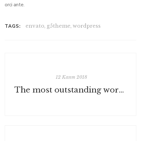
orci ante.
envato
,
g5theme
,
wordpress
TAGS:
12 Kasım 2018
The most outstanding works of the author "Lincoln"