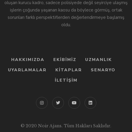
oluşan kurucu kadro, sadece polisiyede değil seyirciye ulaşmış
işlerin çoğunda yaşanan kaosu da böylece görmüş, ortak
sorunları farklı perspektiflerden değerlendirmeye başlamış
oldu.
HAKKIMIZDA
EKIBIMIZ
UZMANLIK
UYARLAMALAR
KITAPLAR
SENARYO
İLETIŞIM
© 2020 Noir Ajans. Tüm Hakları Saklıdır.