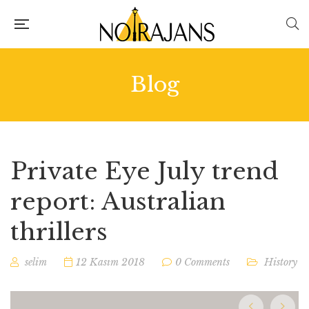
Blog
Private Eye July trend
report: Australian
thrillers
selim
12 Kasım 2018
0 Comments
History