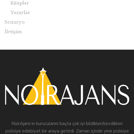
Kitaplar
Yazarlar
Senaryo
İletişim
NoirAjans’ın kurucularını başta çok iyi bildikleri/sevdikleri
polisiye edebiyat bir araya getirdi. Zaman içinde yine polisiye