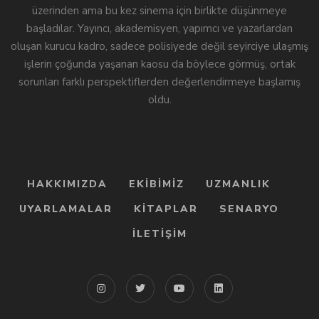
üzerinden ama bu kez sinema için birlikte düşünmeye
başladılar. Yayıncı, akademisyen, yapımcı ve yazarlardan
oluşan kurucu kadro, sadece polisiyede değil seyirciye ulaşmış
işlerin çoğunda yaşanan kaosu da böylece görmüş, ortak
sorunları farklı perspektiflerden değerlendirmeye başlamış
oldu.
HAKKIMIZDA
EKIBIMIZ
UZMANLIK
UYARLAMALAR
KITAPLAR
SENARYO
İLETIŞIM