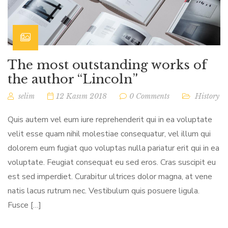
The most outstanding works of
the author “Lincoln”
selim
12 Kasım 2018
0 Comments
History
Quis autem vel eum iure reprehenderit qui in ea voluptate
velit esse quam nihil molestiae consequatur, vel illum qui
dolorem eum fugiat quo voluptas nulla pariatur erit qui in ea
voluptate. Feugiat consequat eu sed eros. Cras suscipit eu
est sed imperdiet. Curabitur ultrices dolor magna, at vene
natis lacus rutrum nec. Vestibulum quis posuere ligula.
Fusce […]